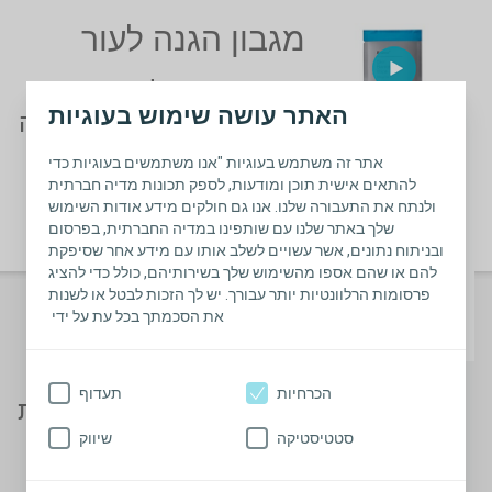
מגבון הגנה לעור
מגבון ההגנה לעור הוא
האתר עושה שימוש בעוגיות
פתרון מעשי כשאתה שוהה
מחוץ לבית או בנסיעות,
אתר זה משתמש בעוגיות "אנו משתמשים בעוגיות כדי
הודות לגודלו.
להתאים אישית תוכן ומודעות, לספק תכונות מדיה חברתית
ולנתח את התעבורה שלנו. אנו גם חולקים מידע אודות השימוש
צפיה בסרטון
שלך באתר שלנו עם שותפינו במדיה החברתית, בפרסום
ובניתוח נתונים, אשר עשויים לשלב אותו עם מידע אחר שסיפקת
להם או שהם אספו מהשימוש שלך בשירותיהם, כולל כדי להציג
פסטה סטריפ
פרסומות הרלוונטיות יותר עבורך. יש לך הזכות לבטל או לשנות
את הסכמתך בכל עת על ידי
לאטימה
פסטה סטריפ ממלא את
הכרחיות
תעדוף
הקפלים העמוקים והצלקות
סטטיסטיקה
שיווק
ובכך מאפשר הצמדה
טובה בין הבסיס לעור.