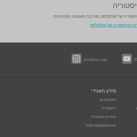
סטוריה
סטוריה של קולופלסט מורכבת מאמונה וממחויבות.
ות ההיסטוריה של קולופלסט
ו
עקבו באינסטגרם
מידע תאגידי
חזון וערכים
היסטוריה
אחריות תאגידית
visit
coloplast.com