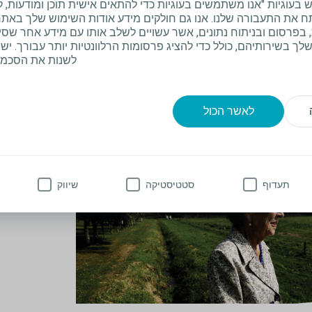
וגיות "אנו משתמשים בעוגיות כדי להתאים אישית תוכן ומודעות, ל
 את התעבורה שלנו. אנו גם חולקים מידע אודות השימוש שלך באתר 
בפרסום ובניתוח נתונים, אשר עשויים לשלב אותו עם מידע אחר שס
ך בשירותיהם, כולל כדי להציג פרסומות הרלוונטיות יותר עבורך. יש 
ון וערכים
אחריות ת
לשנות את הסכמת
 כיצד אנו מממשים את הייעוד שלנו, להקל על חייהם של
אנו מחויבים להי
ים עם צורכי טיפול רפואי אינטימי.
הביצועים הטובים 
גדולה אף יותר
לאשר הכול
ן וערכים
אחריות תאגידית
תעדוף
סטטיסטיקה
שיווק