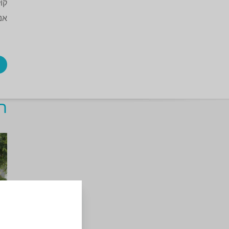
קו
אנ
ח