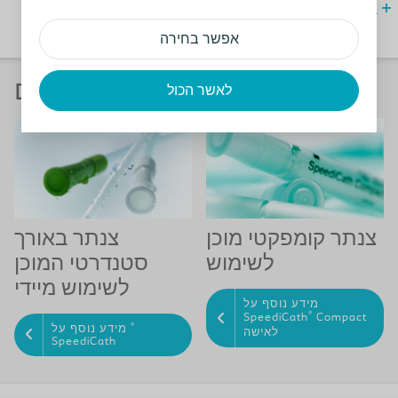
עזור לילדך בתהליך ריקון שלפוחית השתן
אפשר בחירה
מוצרים מומלצים
לאשר הכול
צנתר קומפקטי מוכן
צנתר באורך
לשימוש
סטנדרטי המוכן
לשימוש מיידי
מידע נוסף על
®
SpeediCath
Compact
®
מידע נוסף על
לאישה
SpeediCath