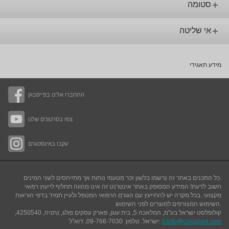
סטומה
אי שליטה
מידע תאגידי
התחברו אלינו בפייסבוק
צפו בסרטונים שלנו
עקבו באינסטגרם
כל התכנים באתר זה נרשמו בלשון זכר מטעמי נוחות אך מתייחסים לשני המינים.
חשוב לדעת! המידע המסופק באתר אינטרנט זה אינו מהווה תחליף לייעוץ רפואי
מקצועי. בכל מקרה יש להתייעץ עם הגורם הרפואי המטפל ולעיין תמיד בדפי הוראות
.
השימוש המצורפים למוצרים לפני השימוש
קולופלסט ישראל בע"מ, המלאכה 5, בית עוגן, פארק עסקים פולג, נתניה, 4250540,
il.info@coloplast.com
ישראל. טלפון: 09-766-7030, דוא"ל: