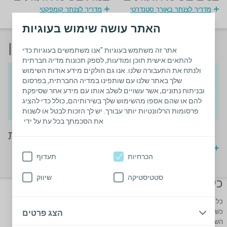
מדריך לצנתר באורך סטנדרטי
מדריך לצנתר קומפקטי
האתר עושה שימוש בעוגיות
אופן פעולת שלפוחית השתן
אתר זה משתמש בעוגיות "אנו משתמשים בעוגיות כדי
להתאים אישית תוכן ומודעות, לספק תכונות מדיה חברתית
ולנתח את התעבורה שלנו. אנו גם חולקים מידע אודות השימוש
שלך באתר שלנו עם שותפינו במדיה החברתית, בפרסום
ובניתוח נתונים, אשר עשויים לשלב אותו עם מידע אחר שסיפקת
להם או שהם אספו מהשימוש שלך בשירותיהם, כולל כדי להציג
פרסומות הרלוונטיות יותר עבורך. יש לך הזכות לבטל או לשנות
את הסכמתך בכל עת על ידי
בנים
בנות
מדריך לתהליך ריקון שלפוחית
מדריך לתהליך ריקון שלפוחית
הכרחיות
תעדוף
השתן אצל בנים
השתן אצל בנות
סטטיסטיקה
שיווק
כיצד לעזור לילדים בריקון שלפוחית השתן
כל ילד הוא שונה, ולכן חשוב לבחור צנתר שיתאים לצרכיו האישיים של הילד.
כשהילד יהיה מוכן, תוכל לעזור לו להתחיל לקחת אחריות על תהליך ריקון
הצג פרטים
השלפוחית.