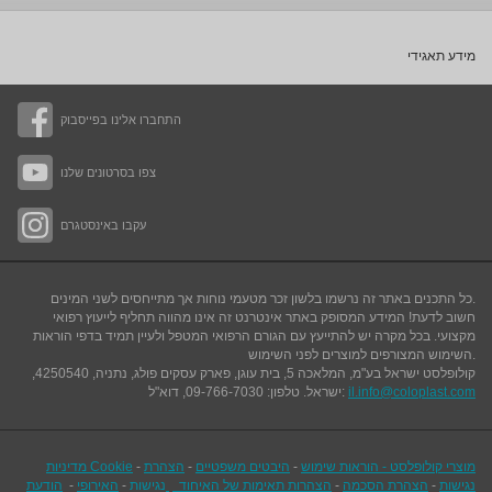
מידע תאגידי
התחברו אלינו בפייסבוק
צפו בסרטונים שלנו
עקבו באינסטגרם
כל התכנים באתר זה נרשמו בלשון זכר מטעמי נוחות אך מתייחסים לשני המינים.
חשוב לדעת! המידע המסופק באתר אינטרנט זה אינו מהווה תחליף לייעוץ רפואי
מקצועי. בכל מקרה יש להתייעץ עם הגורם הרפואי המטפל ולעיין תמיד בדפי הוראות
.
השימוש המצורפים למוצרים לפני השימוש
קולופלסט ישראל בע"מ, המלאכה 5, בית עוגן, פארק עסקים פולג, נתניה, 4250540,
il.info@coloplast.com
ישראל. טלפון: 09-766-7030, דוא"ל:
מוצרי קולופלסט - הוראות שימוש
-
היבטים משפטיים
-
הצהרת
-
מדיניות Cookie
נגישות
-
הצהרת הסכמה
-
הצהרות תאימות של האיחוד
נגישות
-
האירופי
-
הודעת