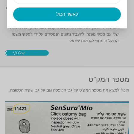
קולופלסט ו/או כל גורם מטעמה יעבד את הנתונים שימסרו על ידי על
מנת לשפר את המוצרים והשירותים ומסכימ/ה להפנות אלי אנשי מקצוע
לאשר הכול
רפואיים במידת הצורך. אני נותן/ת את הסכמתי ליידע אותי אודות
מוצרים ושירותים הרלוונטיים עבורי בכל הדרכים המפורטות לעיל
ומודע/ת כי לצורך מתן השירותים עשויה קולופלסט לשתף את הנתונים
שלי עם ספקי משנה ולהעביר נתונים הנמסרים על ידי לספקי משנה
הפועלים מחוץ לגבולות ישראל.
מספר המק"ט
תוכלו למצוא את מספר המק"ט על גבי הקופסה וגם על גבי שקית הסטומה.