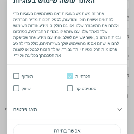
האתר עושה שימוש בעוגיות
אתר זה משתמש בעוגיות "אנו משתמשים בעוגיות כדי
מספר טלפון*
להתאים אישית תוכן ומודעות, לספק תכונות מדיה חברתית
ולנתח את התעבורה שלנו. אנו גם חולקים מידע אודות השימוש
שלך באתר שלנו עם שותפינו במדיה החברתית, בפרסום
מיקוד*
ובניתוח נתונים, אשר עשויים לשלב אותו עם מידע אחר שסיפקת
להם או שהם אספו מהשימוש שלך בשירותיהם, כולל כדי להציג
פרסומות הרלוונטיות יותר עבורך. יש לך הזכות לבטל או לשנות
את הסכמתך בכל עת על ידי
דואר אלקטרוני *
מספר מק"ט על גבי הקופסה*
הכרחיות
תעדוף
סטטיסטיקה
שיווק
הודעת פרטיות והצהרת הסכמה
במסירת פרטי אני מאשר/ת בפני
קולופלסט ו/או כל גורם מטעמה כי היא רשאית לעבד ולאחסן את
הצג פרטים
הנתונים שנמסרים על ידי לצורך הענקת שירותי סיעוד מותאמים והנחיות
בריאותיות מותאמות אלי על בסיס קבוע ולעדכן אותי לגבי השירותים
וההנחיות באופן אישי או באמצעות הטלפון, הודעות טקסט, דואר
אלקטרוני או הדואר. אני נותן/ת במסירת הפרטים את ההסכמה כי
אפשר בחירה