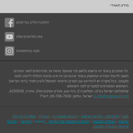
מידע תאגידי
התחברו אלינו בפייסבוק
צפו בסרטונים שלנו
עקבו באינסטגרם
כל התכנים באתר זה נרשמו בלשון זכר מטעמי נוחות אך מתייחסים לשני המינים.
חשוב לדעת! המידע המסופק באתר אינטרנט זה אינו מהווה תחליף לייעוץ רפואי
מקצועי. בכל מקרה יש להתייעץ עם הגורם הרפואי המטפל ולעיין תמיד בדפי הוראות
.
השימוש המצורפים למוצרים לפני השימוש
קולופלסט ישראל בע"מ, המלאכה 5, בית עוגן, פארק עסקים פולג, נתניה, 4250540,
il.info@coloplast.com
ישראל. טלפון: 09-766-7030, דוא"ל:
מוצרי קולופלסט - הוראות שימוש
-
היבטים משפטיים
-
הצהרת
-
מדיניות Cookie
נגישות
-
הצהרת הסכמה
-
הצהרות תאימות של האיחוד
נגישות
-
האירופי
-
הודעת
פרטיות והצהרת הסכמה