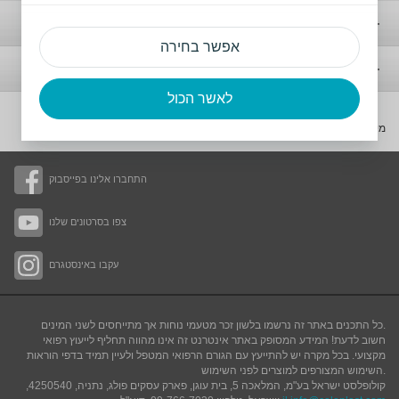
סטומה
אפשר בחירה
אי שליטה
לאשר הכול
מידע תאגידי
התחברו אלינו בפייסבוק
צפו בסרטונים שלנו
עקבו באינסטגרם
כל התכנים באתר זה נרשמו בלשון זכר מטעמי נוחות אך מתייחסים לשני המינים.
חשוב לדעת! המידע המסופק באתר אינטרנט זה אינו מהווה תחליף לייעוץ רפואי
מקצועי. בכל מקרה יש להתייעץ עם הגורם הרפואי המטפל ולעיין תמיד בדפי הוראות
.
השימוש המצורפים למוצרים לפני השימוש
קולופלסט ישראל בע"מ, המלאכה 5, בית עוגן, פארק עסקים פולג, נתניה, 4250540,