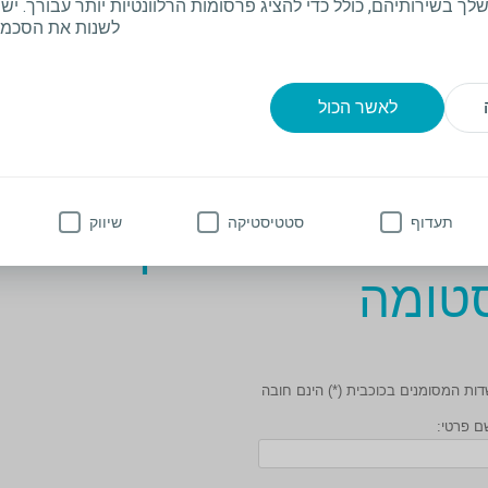
חת למכנס הקצר תעזור להחזיק את שקית ה
ך בשירותיהם, כולל כדי להציג פרסומות הרלוונטיות יותר עבורך. יש 
לשנות את הסכמת
פים להגנה מפני השמש:
חו קרם הגנה רק לאחר שהדבקתם את הבסיס, 
לאשר הכול
ויים למנוע מהבסיס להידבק לעור כראוי.
תעדוף
סטטיסטיקה
שיווק
לאו פרטים לבקשת התנ
טומה
ות המסומנים בכוכבית (*) הינם חובה
ם פרטי: