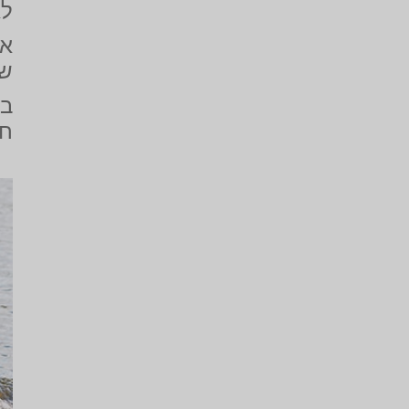
לא
אנ
שע
בנ
חש