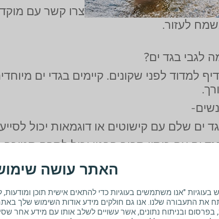
צרו קשר עם מוקד 
שמח לעזור.
 לגבי בגד ים?
יף למדוד לפני שקונים. קיימים בגדי ים מיוחד
רך.
שים-
ד ים שלם עם קישוטים או דוגמאות יכול לסיי
ד ים עם כיסוי סביב הבטן יכול לספק תמיכה 
 שקושרים סביב הגוף (פריאו) יכול להיות מצוי
האתר עושה שימוש 
ברים-
וגיות "אנו משתמשים בעוגיות כדי להתאים אישית תוכן ומודעות, ל
ישת שכבות, למשל מכנסי שחייה מלייקרה או
 את התעבורה שלנו. אנו גם חולקים מידע אודות השימוש שלך באתר 
בפרסום ובניתוח נתונים, אשר עשויים לשלב אותו עם מידע אחר שס