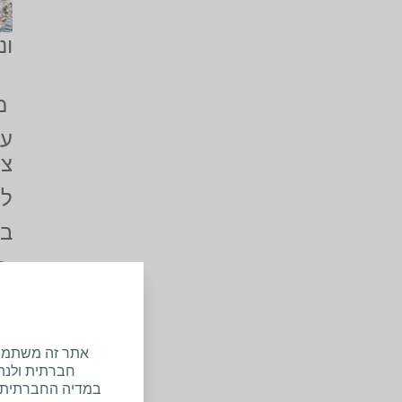
ונ
מה
עד
צו
לנ
בג
בג
בד
לג
אתר זה משתמש בע
לב
חברתית ולנתח
במדיה החברתית, 