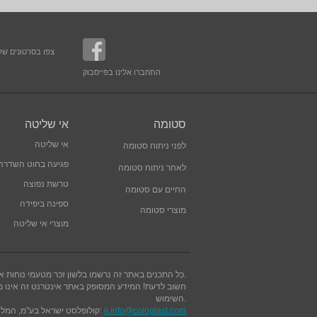
צפו בסרטונים שלנ
התחברו אלינו בפייסבוק
סטומה
אי שליטה
אי שליטה
לפני ניתוח סטומה
פגיעה בחוט השדרה
לאחר ניתוח סטומה
טרשת נפוצה
החיים עם סטומה
ספינה ביפידה
מוצרי סטומה
מוצרי אי שליטה
כל התכנים באתר זה נרשמו בלשון זכר מטעמי נוחות אך מתייחסים לשני המינים.
חשוב לדעת! המידע המסופק באתר אינטרנט זה אינו מהו
.
השימוש
il.info@coloplast.com
קולופלסט ישראל בע"מ, המלאכה 5, בית עוגן, פארק עסקים פולג, נתניה, 4250540, ישראל. טלפון: 09-766-7030, דוא"ל: