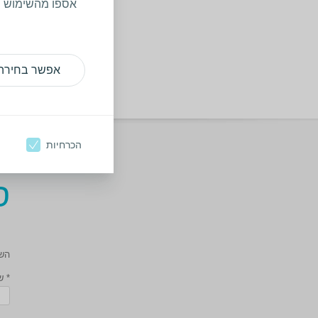
מת
אספו מהשימוש של
טי
מר
אפשר בחירה
עש
הכרחיות
מ
ס
השד
* ש