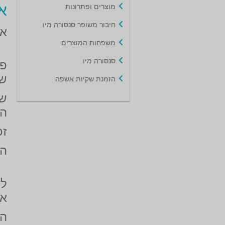
מוצרים ופתרונות
א
חיבור משופר סנסורה מיו
אי
משפחות המוצרים
סנסורה מיו
פע
שע
הזמנת שקיות אשפה
שח
הא
זכ
הי
לע
את
הש