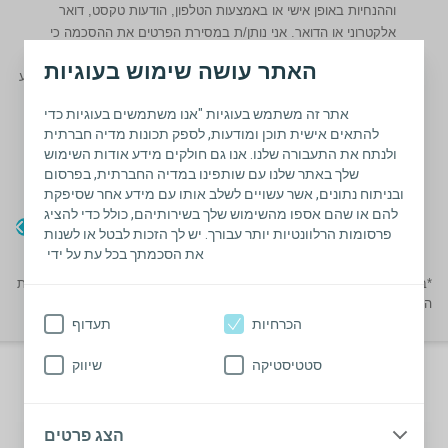
וההנחיות באופן אישי או באמצעות הטלפון, הודעות טקסט, דואר
אלקטרוני או הדואר. אני נותן/ת במסירת הפרטים את ההסכמה כי
קולופלסט ו/או כל גורם מטעמה יעבד את הנתונים שימסרו על ידי על
האתר עושה שימוש בעוגיות
מנת לשפר את המוצרים והשירותים ומסכימ/ה להפנות אלי אנשי מקצוע
רפואיים במידת הצורך. אני נותן/ת את הסכמתי ליידע אותי אודות
אתר זה משתמש בעוגיות "אנו משתמשים בעוגיות כדי
מוצרים ושירותים הרלוונטיים עבורי בכל הדרכים המפורטות לעיל
להתאים אישית תוכן ומודעות, לספק תכונות מדיה חברתית
ומודע/ת כי לצורך מתן השירותים עשויה קולופלסט לשתף את הנתונים
ולנתח את התעבורה שלנו. אנו גם חולקים מידע אודות השימוש
שלי עם ספקי משנה ולהעביר נתונים הנמסרים על ידי לספקי משנה
שלך באתר שלנו עם שותפינו במדיה החברתית, בפרסום
הפועלים מחוץ לגבולות ישראל.
ובניתוח נתונים, אשר עשויים לשלב אותו עם מידע אחר שסיפקת
להם או שהם אספו מהשימוש שלך בשירותיהם, כולל כדי להציג
פרסומות הרלוונטיות יותר עבורך. יש לך הזכות לבטל או לשנות
את הסכמתך בכל עת על ידי
*בקשת דוגמה וקביעת פגישת הדרכה מותנת בבירור התאמה טלפוני עם שרות
הלקוחות של קולופלסט ובהוראת גורם רפואי מטפל.
הכרחיות
תעדוף
שלושת היתרונות שבזכותם סנסורה מיו
סטטיסטיקה
שיווק
היא הבחירה הנכונה ביותר עבורך
הצג פרטים