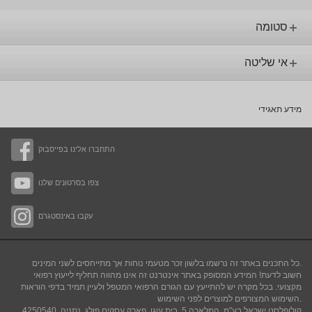
סטומה
אי שליטה
מידע תאגידי
התחברו אלינו בפייסבוק
צפו בסרטונים שלנו
עקבו באינסטגרם
כל התכנים באתר זה נרשמו בלשון זכר מטעמי נוחות אך מתייחסים לשני המינים.
חשוב לדעת! המידע המסופק באתר אינטרנט זה אינו מהווה תחליף לייעוץ רפואי
מקצועי. בכל מקרה יש להתייעץ עם הגורם הרפואי המטפל ולעיין תמיד בדפי הוראות
.
השימוש המצורפים למוצרים לפני השימוש
קולופלסט ישראל בע"מ, המלאכה 5, בית עוגן, פארק עסקים פולג, נתניה, 4250540,