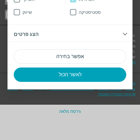
סטטיסטיקה
שיווק
עקבו באינסטגרם
הצג פרטים
כל התכנים באתר זה נרשמו בלשון זכר מטעמי נוחות אך מתייחסים לשני המינים.
חשוב לדעת! המידע המסופק באתר אינטרנט זה אינו מהווה תחליף לייעוץ רפואי
מקצועי. בכל מקרה יש להתייעץ עם הגורם הרפואי המטפל ולעיין תמיד בדפי הוראות
.
השימוש המצורפים למוצרים לפני השימוש
אפשר בחירה
קולופלסט ישראל בע"מ, המלאכה 5, בית עוגן, פארק עסקים פולג, נתניה, 4250540,
il.info@coloplast.com
ישראל. טלפון: 09-766-7030, דוא"ל:
לאשר הכול
מוצרי קולופלסט - הוראות שימוש
-
היבטים משפטיים
-
הצהרת
-
מדיניות Cookie
נגישות
-
הצהרת הסכמה
-
הצהרות תאימות של האיחוד
נגישות
-
האירופי
-
הודעת
פרטיות והצהרת הסכמה
גירסת מלאה