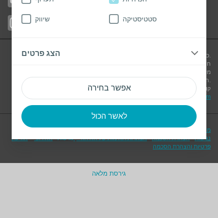
סטטיסטיקה
שיווק
עקבו באינסטגרם
הצג פרטים
כל התכנים באתר זה נרשמו בלשון זכר מטעמי נוחות אך מתייחסים לשני המינים.
חשוב לדעת! המידע המסופק באתר אינטרנט זה אינו מהווה תחליף לייעוץ רפואי
מקצועי. בכל מקרה יש להתייעץ עם הגורם הרפואי המטפל ולעיין תמיד בדפי הוראות
.
השימוש המצורפים למוצרים לפני השימוש
אפשר בחירה
קולופלסט ישראל בע"מ, המלאכה 5, בית עוגן, פארק עסקים פולג, נתניה, 4250540,
il.info@coloplast.com
ישראל. טלפון: 09-766-7030, דוא"ל:
לאשר הכול
מוצרי קולופלסט - הוראות שימוש
-
היבטים משפטיים
-
הצהרת
-
מדיניות Cookie
נגישות
-
הצהרת הסכמה
-
הצהרות תאימות של האיחוד
נגישות
-
האירופי
-
הודעת
פרטיות והצהרת הסכמה
גירסת מלאה